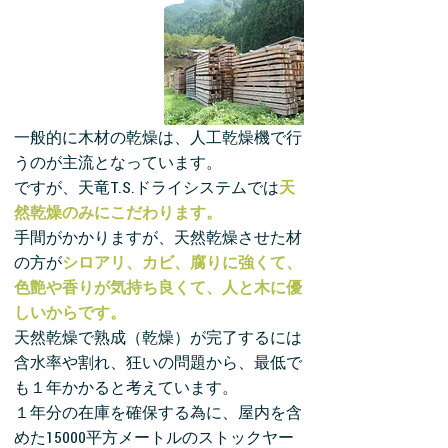
一般的に木材の乾燥は、人工乾燥機で行
うのが主流となっています。
ですが、天竜T.S.ドライシステムでは
天
然乾燥のみにこだわります。
手間がかかりますが、天然乾燥させた
材
の方が
シロアリ、カビ、腐りに強くて、
色艶や香りが気持ち良くて、人と
木に優
しいからです。
天然乾燥で熟成（乾燥）が完了するには
含水率や割れ、狂いの問題から、最低で
も１年かかると考えています。
１年分の在庫を確保する為に、屋内を含
めた15000平方メートルのストックヤー