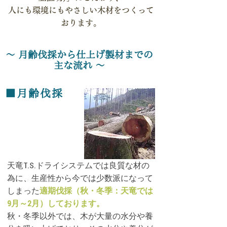
人にも環境にもやさしい木材をつくって
おります。
​〜 月齢伐採から仕上げ製材までの
主な流れ 〜
■月齢伐採
天竜T.S.ドライシステムでは良質な材の
為に、生産性から今では少数派になって
しまった
適期伐採（秋・冬季：天竜では
9月～2月）しております。
秋・冬季以外では、木が大量の水分や養