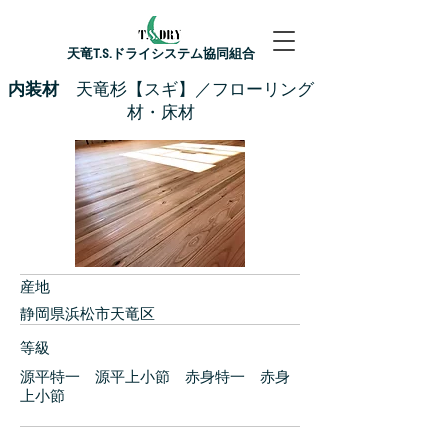
​天竜T.S.ドライシステム協同組合
内装材
天竜杉【スギ】／フローリング
材・床材
産地
静岡県浜松市天竜区
等級
源平特一 源平上小節 赤身特一 赤身
上小節