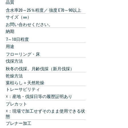
品質
含水率20～25％程度／ 強度 E70～90以上
サイズ（㎜）
お問い合わせください。
納期
7～10日程度
用途
​フローリング・床
伐採方法
秋冬の伐採、月齢伐採（新月伐採）
乾燥方法
葉枯らし＋天然乾燥
トレーサビリティ
☓：産地・伐採日等の履歴証明あり
プレカット
☓：現場で加工せずそのまま使用できる状
態
プレナー加工