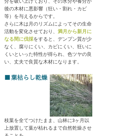
分を吸い上げており、その水分や養分が
後の木材に悪影響（狂い・割れ・カビ
等）を与えるからです。
さらに木は月のリズムによってその生命
活動を変化させており、
満月から新月に
なる間に伐採
をすると、デンプン質が少
なく、腐りにくい、カビにくい、狂いに
くいといった特性が得られ、色ツヤの良
い、丈夫で良質な木材になります。
■
葉枯らし​乾燥
枝葉を全てつけたまま、山林に3ヶ月以
上放置して葉が枯れるまで自然乾燥させ
ることを