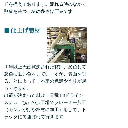
ドを構えており
ます。流れる時のなかで
熟成を待つ、材の多さは圧巻です！
■
仕上げ製材
１年以上天然乾燥された材は、変色して
灰色に近い色をしていますが、表面を削
ることによって、本来の色艶や香りが戻
ってきます。
出荷が決まった材は、天竜T.Sドライシ
ステム（協）の加工場でプレーナー加工
（カンナがけや板材に加工）をして、ト
ラックにて運ばれて行きます。