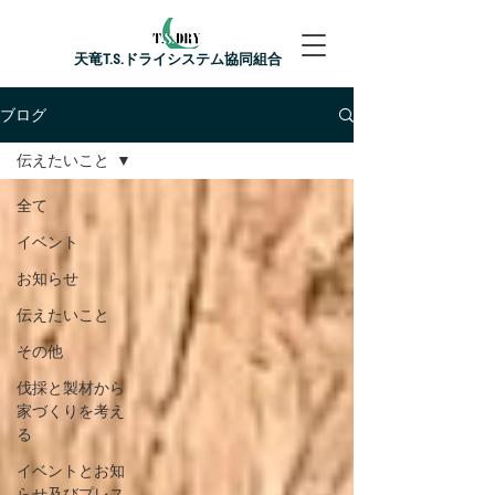
​天竜T.S.ドライシステム協同組合
ブログ
伝えたいこと
全て
イベント
お知らせ
伝えたいこと
その他
伐採と製材から
家づくりを考え
る
イベントとお知
らせ及びプレス