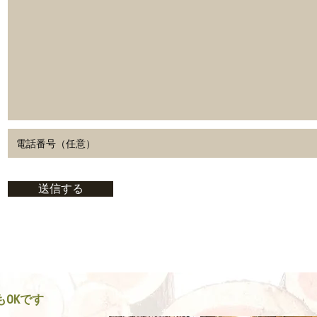
送信する
OKです