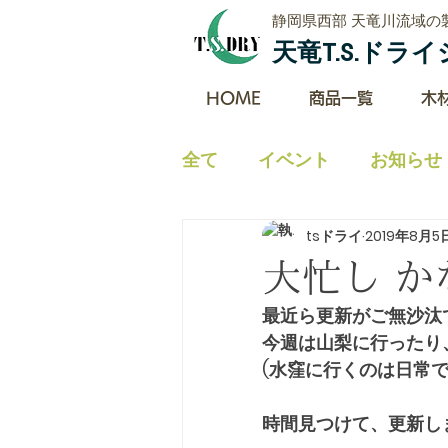
​静岡県西部 天竜川流域の
​天竜T.S.ド
HOME
商品一覧
木
全て
イベント
お知らせ
tsドライ
2019年8月5
イベントとお知らせ及びプ
大忙し か
最近ら更新がご無沙汰
今週は山梨に行ったり
(水窪に行くのは日常で
時間見つけて、更新し