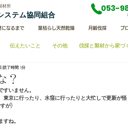
製材所
053-9
ライシステム協同組合
材になるまで
葉枯らし天然乾燥
月齢伐採
ブ
伝えたいこと
その他
伐採と製材から家づ
日
読了時間: 1分
レスリリース
施工例
なんかいろいろ
薪ス
な？
ですいません。
、東京に行ったり、水窪に行ったりと大忙しで更新が怪
すが)
ますね。