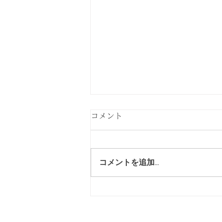
丸太を仕分けております。
コメント
丸太を選別して仕分け作業をや
って貰ってます。 グラップル
(重機)が御高齢であちこちガタ
コメントを追加…
が来てますが頑張って貰ってま
す。