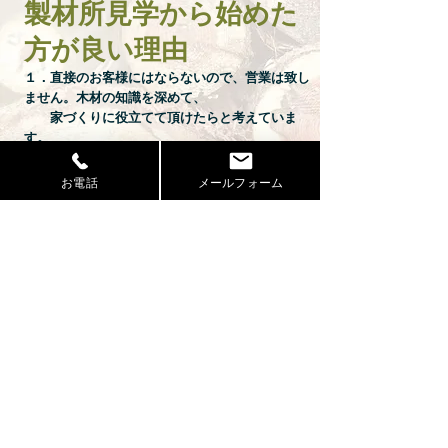
製材所見学から始めた
方が良い理由
１．直接のお客様にはならないので、営業は致し
ません。木材の知識を深めて、
家づくりに役立てて頂けたらと考えていま
す。
２．木材について知識や経験（良い木材、おスス
メできない木材）を教えてくれる。
お電話
メールフォーム
３．木材のプロがおススメの工務店、設計事務所
をいくつか紹介してくれる。
お子様連れでしたら、かんなくずを用意して
遊べるようにしたり、
建築を勉強されたい学生さんなどは木に関す
る資料などを用意します。
近くには綺麗な川も山もあり、キャンプ場も
ありますよ。​
少し、遠いですがお気軽にお越しください。
●熟成された木材の倉庫をオンライン見
学！