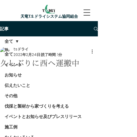
​天竜T.S.ドライシステム協同組合
記事
全て
tsドライ
全て
2022年2月24日
読了時間: 1分
久しぶりに西へ運搬中
イベント
お知らせ
伝えたいこと
その他
伐採と製材から家づくりを考える
イベントとお知らせ及びプレスリリース
施工例