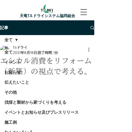
​天竜T.S.ドライシステム協同組合
記事
全て
tsドライ
全て
2021年8月18日
読了時間: 1分
エシカル消費をリフォーム
イベント
（新築）の視点で考える。
お知らせ
伝えたいこと
その他
伐採と製材から家づくりを考える
イベントとお知らせ及びプレスリリース
施工例