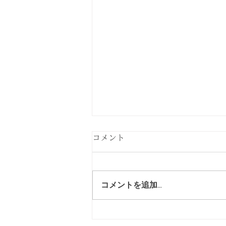
丸太を仕分けております。
コメント
丸太を選別して仕分け作業をや
って貰ってます。 グラップル
(重機)が御高齢であちこちガタ
コメントを追加…
が来てますが頑張って貰ってま
す。