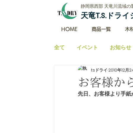
​静岡県西部 天竜川流域の
​天竜T.S.ド
HOME
商品一覧
木
全て
イベント
お知らせ
tsドライ
2010年12月
イベントとお知らせ及びプ
お客様か
先日、お客様より手紙