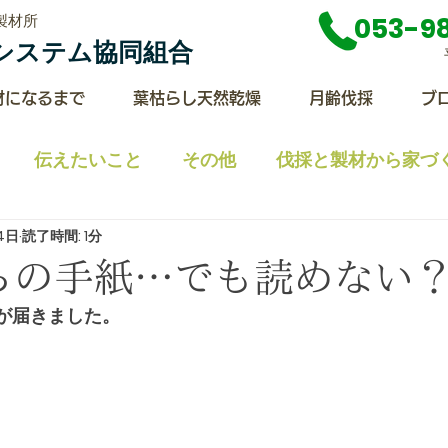
製材所
053-9
ライシステム協同組合
材になるまで
葉枯らし天然乾燥
月齢伐採
ブ
伝えたいこと
その他
伐採と製材から家づ
24日
読了時間: 1分
レスリリース
施工例
なんかいろいろ
薪ス
らの手紙…でも読めない
が届きました。